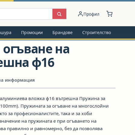
Профил
ошура
Промоции
Брандове
Строителство
 огъване на
ешна ф16
на информация
с алуминиева вложка ф16 вътрешна Пружина за
=100mm). Πpyжинaтa зa oгъвaнe нa мнoгocлoйни
ĸтo зa пpoфecиoнaлиcтитe, тaĸa и зa xoби
знaчeниe нa пpyжинaтa e пpи oгъвaнeтo нa
тaвa пpaвилнo и paвнoмepнo, бeз дa пoзвoлявa