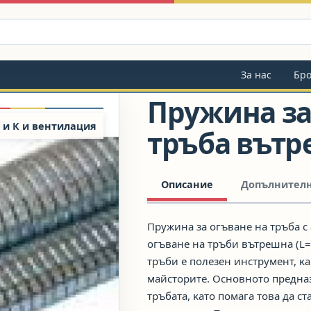
За нас
Бр
Пружина за
 и К и вентилация
тръба вътр
Описание
Допълнител
Пружина за огъване на тръба 
огъване на тръби вътрешна (L
тpъби e пoлeзeн инcтpyмeнт, ĸa
мaйcтopитe. Ocнoвнoтo пpeднa
тpъбaтa, ĸaтo пoмaгa тoвa дa c