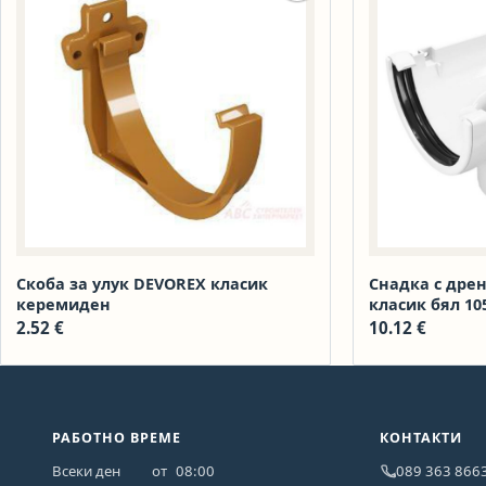
Скоба за улук DEVOREX класик
Снадка с дре
керемиден
класик бял 10
2.52
€
10.12
€
РАБОТНО ВРЕМЕ
КОНТАКТИ
Всеки ден
от
08:00
089 363 866