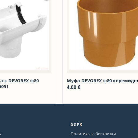
наж DEVOREX ф80
Муфа DEVOREX ф80 керемиде
5051
4.00
€
GDPR
3
Политика за бисквитки