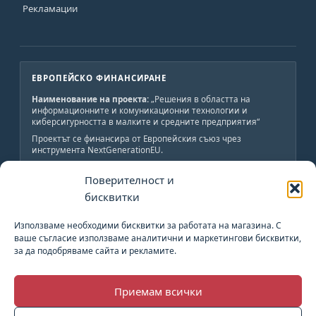
Рекламации
ЕВРОПЕЙСКО ФИНАНСИРАНЕ
Наименование на проекта:
„Решения в областта на
информационните и комуникационни технологии и
киберсигурността в малките и средните предприятия“
Проектът се финансира от Европейския съюз чрез
инструмента NextGenerationEU.
Краен получател:
„АВС-ИНЖЕНЕРИНГ-Н“ ООД
Поверителност и
Обща стойност:
19 800 лв., от които 19 800 лв.
безвъзмездно финансиране.
бисквитки
Начало:
02.06.2023 г.
Край:
02.06.2024 г.
Използваме необходими бисквитки за работата на магазина. С
ваше съгласие използваме аналитични и маркетингови бисквитки,
за да подобряваме сайта и рекламите.
План за възстановяване и устойчивост
Приемам всички
Европейски Съюз