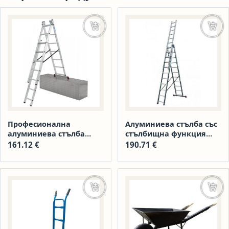
Добавяне в количката
Доба
Професионална
Алуминиева стълба със
алуминиева стълба
стълбищна функция
Krause CORDA 3×07
№033383 с 3×08 05033383
161.12
€
190.71
€
Още
Доба