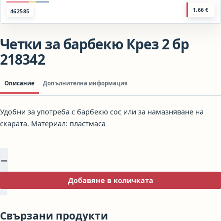
1.66
€
462585
Четки за барбекю Крез 2 бр
218342
Описание
Допълнителна информация
Удобни за употреба с барбекю сос или за намазняване на
скарата. Материал: пластмаса
−
количество за Четки за барбекю Крез 2 бр 218342
+
Добавяне в количката
Свързани продукти