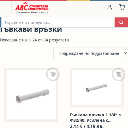
Гъвкави връзки
Показване на 1–24 от 84 резултата
Добавяне в количката
Доба
Гъвкава връзка 1 1/4″ ×
Ф32/40, Усилена с
метална гайка – A760
2.14
€
/ 4.19 лв.