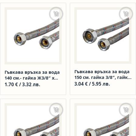
Добавяне в количката
Доба
Гъвкава връзка за вода
Гъвкава връзка за вода
150 см. гайка 3/8″, гайка
140 см.- гайка Ж3/8″ х
1/2″
гайка Ж3/8″
3.04
€
/ 5.95 лв.
1.70
€
/ 3.32 лв.
Добавяне в количката
Доба