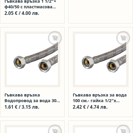
Гъвкава връзка 1 1/2″×
Alca
ϕ40/50 с пластмасова
гайка А770
2.05
€
/ 4.00 лв.
Добавяне в количката
Доба
Гъвкава връзка
Гъвкава връзка за вода
Водопровод за вода 30
100 см.- гайка 1/2″х
см.- гайка 1/2″ х гайка
гайла 1/2″
1.61
€
/ 3.15 лв.
2.42
€
/ 4.74 лв.
1/2″
Добавяне в количката
Доба