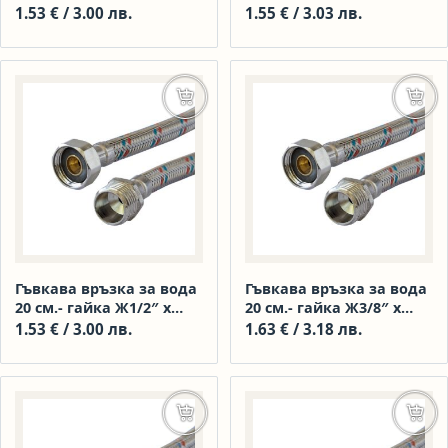
гайка 1/2″
гайла 3/8″
1.53
€
/ 3.00 лв.
1.55
€
/ 3.03 лв.
Добавяне в количката
Доба
Гъвкава връзка за вода
Гъвкава връзка за вода
20 см.- гайка Ж1/2″ х
20 см.- гайка Ж3/8″ х
нипел М1/2″
нипел М1/2″
1.53
€
/ 3.00 лв.
1.63
€
/ 3.18 лв.
Добавяне в количката
Доба