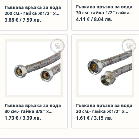
Гъвкава връзка за вода
Гъвкава връзка за вода
30 см. гайка 1/2″ гайка
200 см.- гайка Ж1/2″ х
1/2″ Гигант
нипел М1/2″
4.11
€
/ 8.04 лв.
3.88
€
/ 7.59 лв.
Добавяне в количката
Доба
Гъвкава връзка за вода
Гъвкава връзка за вода
30 см.- гайка 3/8″ х
30 см.- гайка Ж1/2″ х
гайка гайка 3/8″
нипел М1/2″
1.73
€
/ 3.39 лв.
1.61
€
/ 3.15 лв.