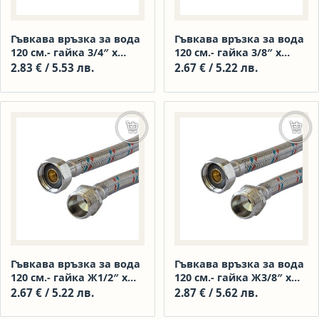
Гъвкава връзка за вода
Гъвкава връзка за вода
120 см.- гайка 3/4″ х
120 см.- гайка 3/8″ х
гайка 3/4″
гайка 1/2″
2.83
€
/ 5.53 лв.
2.67
€
/ 5.22 лв.
Добавяне в количката
Доба
Гъвкава връзка за вода
Гъвкава връзка за вода
120 см.- гайка Ж1/2″ х
120 см.- гайка Ж3/8″ х
нипел М1/2″
нипел М1/2″
2.67
€
/ 5.22 лв.
2.87
€
/ 5.62 лв.