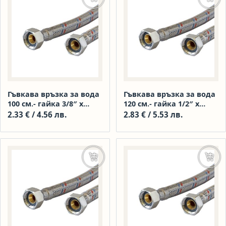
Гъвкава връзка за вода
Гъвкава връзка за вода
100 см.- гайка 3/8″ х
120 см.- гайка 1/2″ х
гайка 3/8″
гайка 1/2″
2.33
€
/ 4.56 лв.
2.83
€
/ 5.53 лв.
Добавяне в количката
Доба