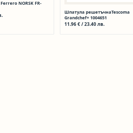
 Ferrero NORSK FR-
Шпатула решетъчнаTescoma
в.
Grandchef+ 1004651
11.96
€
/ 23.40 лв.