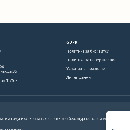
GDPR
3
Политика за бисквитки
Политика за поверителност
600
Условия за ползване
ойвода 35
Лични данни
gram
TikTok
ите и комуникационни технологии и киберсигурността в малките и средни