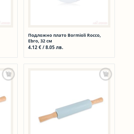
Подложно плато Bormioli Rocco,
Ebro, 32 см
4.12
€
/ 8.05 лв.
Добавяне в количката
Добавяне в к