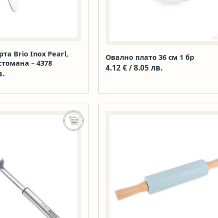
та Brio Inox Pearl,
Овално плато 36 см 1 бр
томана – 4378
4.12
€
/ 8.05 лв.
в.
Добавяне в количката