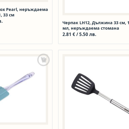
nox Pearl, неръждаема
, 33 см
в.
Черпак LH12, Дължина 33 см, 
мл, неръждаема стомана
2.81
€
/ 5.50 лв.
Добавяне в количката