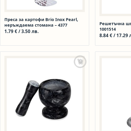
Преса за картофи Brio Inox Pearl,
Решетъчна шп
неръждаема стомана – 4377
1001514
1.79
€
/ 3.50 лв.
8.84
€
/ 17.29 
Добавяне в количката