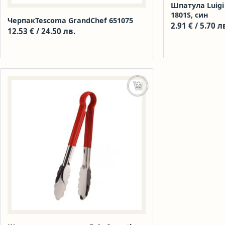
Шпатула Luigi
1801S, син
ЧерпакTescoma GrandChef 651075
2.91
€
/ 5.70 л
12.53
€
/ 24.50 лв.
Добавяне в количката