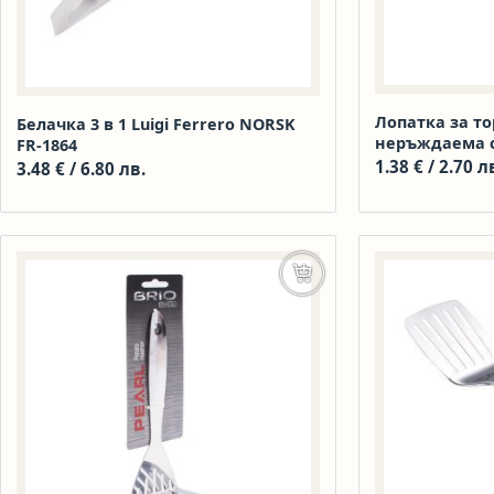
Лопатка за тор
Белачка 3 в 1 Luigi Ferrero NORSK
неръждаема с
FR-1864
1.38
€
/ 2.70 л
3.48
€
/ 6.80 лв.
Добавяне в количката