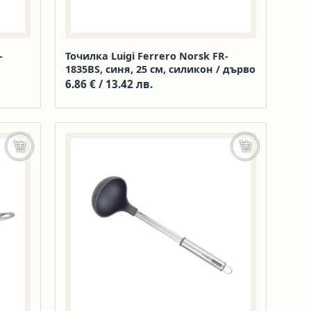
-
Точилка Luigi Ferrero Norsk FR-
1835BS, синя, 25 см, силикон / дърво
6.86
€
/ 13.42 лв.
Добавяне в количката
Добавяне в к