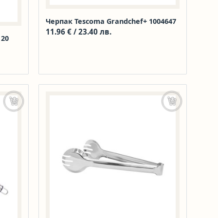
Черпак Tescoma Grandchef+ 1004647
11.96
€
/ 23.40 лв.
120
Добавяне в количката
Добавяне в к