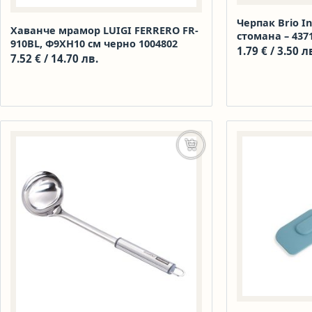
Черпак Brio I
Хаванче мрамор LUIGI FERRERO FR-
стомана – 4371
910BL, Ф9ХН10 см черно 1004802
1.79
€
/ 3.50 л
7.52
€
/ 14.70 лв.
Добавяне в количката