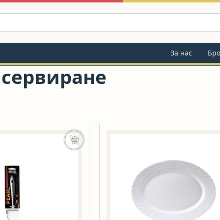
За нас
Бр
 сервиране
Добавяне в количката