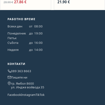
HPB932-7 /141509
141507
Original price was: 28.90 €.
Текущата цена е: 27.86 €.
27.86
€
21.90
€
28.90
€
РАБОТНО ВРЕМЕ
Всеки ден
от
08:00
Понеделник
до
19:00
Петък
Събота
до
16:00
Неделя
до
14:00
КОНТАКТИ
089 363 8663
Пишете ни
гр. Ямбол 8600
ул. Индже войвода 35
Facebook
Instagram
TikTok