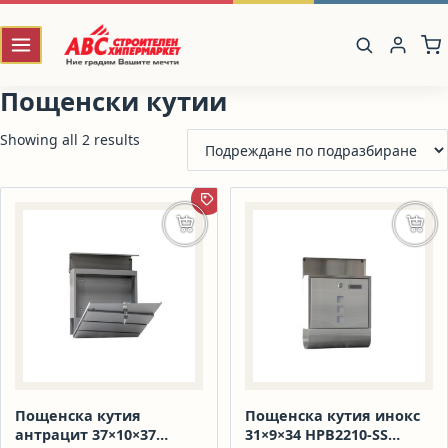
Пощенски кутии
Showing all 2 results
ПРОМОЦИЯ
Добавяне в количката
Доба
Пощенска кутия
Пощенска кутия инокс
антрацит 37×10×37
31×9×34 HPB2210-SS