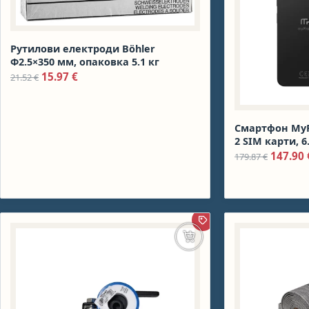
Рутилови електроди Böhler
Ф2.5×350 мм, опаковка 5.1 кг
Original price was: 21.52 €.
Текущата цена е: 15.97 €.
15.97
€
21.52
€
Смартфон My
2 SIM карти, 6
дисплей, осем
Origina
147.90
179.87
€
G36 2.2 GHz, 6
памет (+microS
Mpix камери, 
ПРОМОЦИЯ
Добавяне в количката