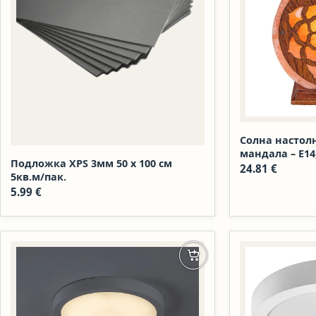
Солна настолн
мандала – E14
Подложка XPS 3мм 50 х 100 см
сол и дърво
24.81
€
5кв.м/пак.
5.99
€
Добавяне в количката