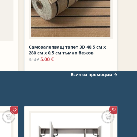
Самозалепващ тапет 3D 48,5 см х
280 см х 0,5 см тъмно бежов
Original price was: 6.14 €.
Текущата цена е: 5.00 €.
5.00
€
6.14
€
Всички промоции
→
ПРОМОЦИЯ
ПРОМОЦИЯ
Добавяне в количката
Добавяне в к