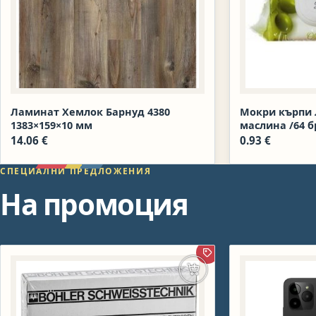
Ламинат Хемлок Барнуд 4380
Мокри кърпи 
1383×159×10 мм
маслина /64 бр
14.06
€
0.93
€
СПЕЦИАЛНИ ПРЕДЛОЖЕНИЯ
На промоция
ПРОМОЦИЯ
Добавяне в количката