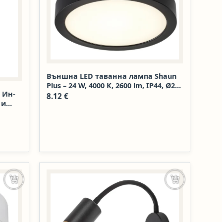
Външна LED таванна лампа Shaun
Plus – 24 W, 4000 K, 2600 lm, IP44, Ø22
 Ин-
см, черна
8.12
€
 и
Добавяне в количката
Добавяне в к