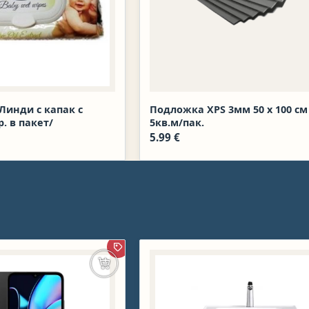
Линди с капак с
Подложка XPS 3мм 50 х 100 см
. в пакет/
5кв.м/пак.
5.99
€
ПРОМОЦИЯ
Добавяне в количката