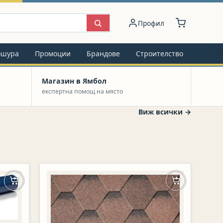
Профил
ошура
Промоции
Брандове
Строителство
Магазин в Ямбол
експертна помощ на място
Виж всички
→
Добавяне в количката
Добавяне в к