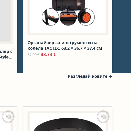
Органайзер за инструменти на
колела TACTIX, 63.2 × 36.7 × 37.4 см
лер с
Original price was: 52.99 €.
Текущата цена е: 43.73 €.
43.73
€
52.99
€
tyle
27 €.
е: 189.00 €.
Разгледай новите
→
Добавяне в количката
Добавяне в к