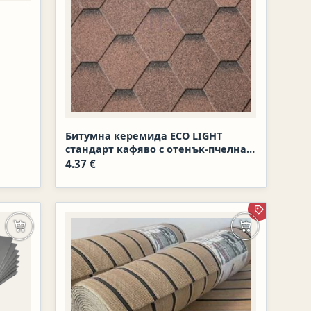
Битумна керемида ECO LIGHT
стандарт кафяво с отенък-пчелна
пита/3 м2/22 бр пакет
4.37
€
ПРОМОЦИЯ
Добавяне в количката
Добавяне в к