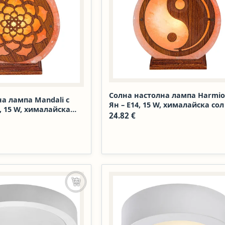
Солна настолна лампа Harmio
а лампа Mandali с
Ян – E14, 15 W, хималайска сол
, 15 W, хималайска
дърво
24.82
€
Добавяне в количката