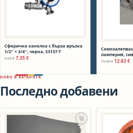
Сферична канелка с бърза връзка
Самозалепващ
1/2″ × 3/4″, черна, S3137-T
ламперия, сив 
Original price was: 8.62 €.
Текущата цена е: 7.35 €.
7.35
€
8.62
€
Original
Т
12.83
€
15.40
€
НОВО В КАТАЛОГА
Последно добавени
Добавяне в количката