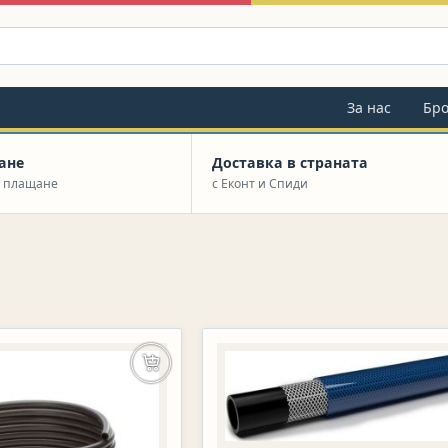
За нас
Бр
ане
Доставка в страната
а плащане
с Еконт и Спиди
Добавяне в количката