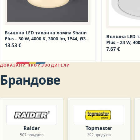
Външна LED таванна лампа Shaun
Външна LED т
Plus – 30 W, 4000 K, 3000 lm, IP44, Ø30
Plus – 24 W, 40
см, бяла
13.53
€
см, бяла
7.67
€
ДОКАЗАНИ ПРОИЗВОДИТЕЛИ
Брандове
Raider
Topmaster
507 продукта
292 продукта