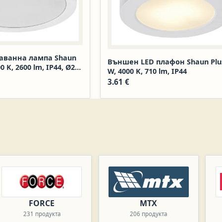
аванна лампа Shaun
Външен LED плафон Shaun Plus
00 K, 2600 lm, IP44, Ø22
W, 4000 K, 710 lm, IP44
3.61
€
FORCE
MTX
231 продукта
206 продукта