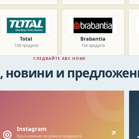
Total
Brabantia
108 продукта
104 продукта
СЛЕДВАЙТЕ ABC HOME
, новини и предложен
Instagram
◎
↗
Вдъхновение за дома и градината