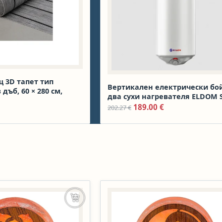
 3D тапет тип
Вертикален електрически бой
дъб, 60 × 280 см,
два сухи нагревателя ELDOM S
 price was: 15.40 €.
екущата цена е: 12.83 €.
Dry , 80 л, 2 × 1200 W, Ø387 мм
Original price was: 202.
Текущата цена 
189.00
€
202.27
€
Добавяне в количката