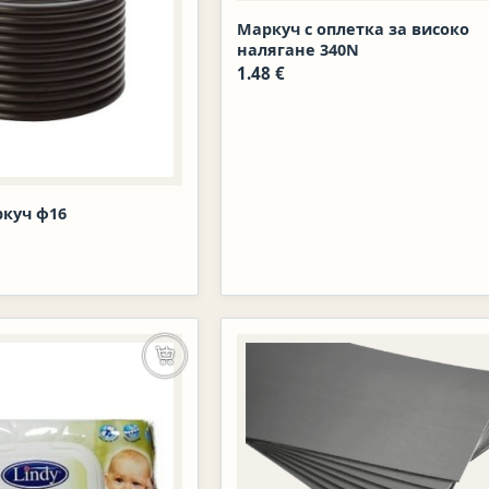
Маркуч с оплетка за високо
налягане 340N
1.48
€
ркуч ф16
Добавяне в количката