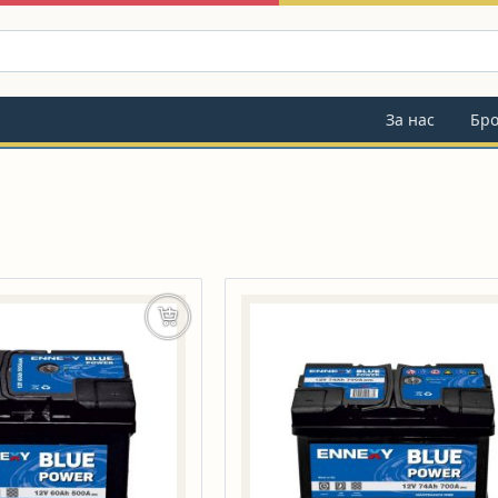
За нас
Бр
Добавяне в количката