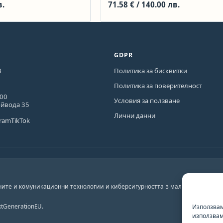
в.
71.58
€
/ 140.00 лв.
GDPR
3
Политика за бисквитки
Политика за поверителност
600
Условия за ползване
ойвода 35
Лични данни
gram
TikTok
ите и комуникационни технологии и киберсигурността в малките и средни
tGenerationEU.
Използвам
използвам