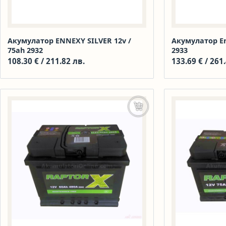
Акумулатор ENNEXY SILVER 12v /
Акумулатор En
75ah 2932
2933
108.30
€
/ 211.82 лв.
133.69
€
/ 261
Добавяне в количката