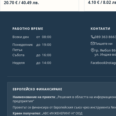
FORCE
мм (151×51×94 мм)
4.10
€
/ 8.02 л
20.70
€
/ 40.49 лв.
РАБОТНО ВРЕМЕ
КОНТАКТИ
Всеки ден
от
08:00
089 363 866
Пишете ни
Понеделник
до
19:00
Петък
гр. Ямбол 8
ул. Индже в
Събота
до
16:00
Неделя
до
14:00
Facebook
Insta
ЕВРОПЕЙСКО ФИНАНСИРАНЕ
Наименование на проекта:
„Решения в областта на информационн
предприятия“
Проектът се финансира от Европейския съюз чрез инструмента Nex
Краен получател:
„АВС-ИНЖЕНЕРИНГ-Н“ ООД