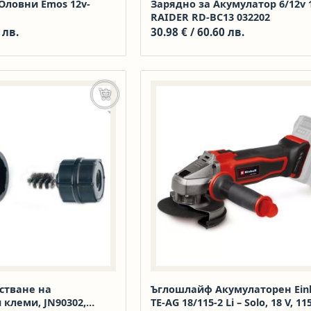
Оловни Emos 12v-
Зарядно за Aкумулатор 6/12v 
RAIDER RD-BC13 032202
 лв.
30.98
€
/ 60.60 лв.
Добавяне в количката
стване на
Ъглошлайф Акумулаторен Einh
клеми, JN90302,
TE-AG 18/115-2 Li – Solo, 18 V, 1