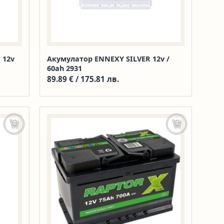
 12v
Акумулатор ENNEXY SILVER 12v /
60ah 2931
89.89
€
/ 175.81 лв.
Добавяне в количката
Добавяне в к