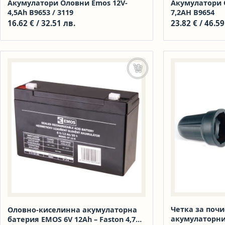
Акумулатори Оловни Emos 12V-
Акумулатори 
4,5Ah В9653 / 3119
7,2AH В9654
16.62
€
/ 32.51 лв.
23.82
€
/ 46.59
Добавяне в количката
Четка за почи
Оловно-киселинна акумулаторна
акумулаторни 
батерия EMOS 6V 12Ah – Faston 4,7