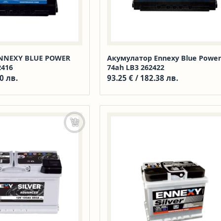
NNEXY BLUE POWER
Акумулатор Ennexy Blue Power
2416
74ah LB3 262422
0 лв.
93.25
€
/ 182.38 лв.
Добавяне в количката