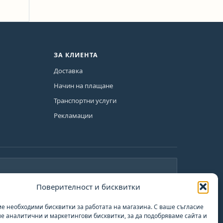
ЗА КЛИЕНТА
Доставка
Начин на плащане
Транспортни услуги
Рекламации
Поверителност и бисквитки
План за възстановяване и
те
устойчивост
е необходими бисквитки за работата на магазина. С ваше съгласие
е аналитични и маркетингови бисквитки, за да подобряваме сайта и