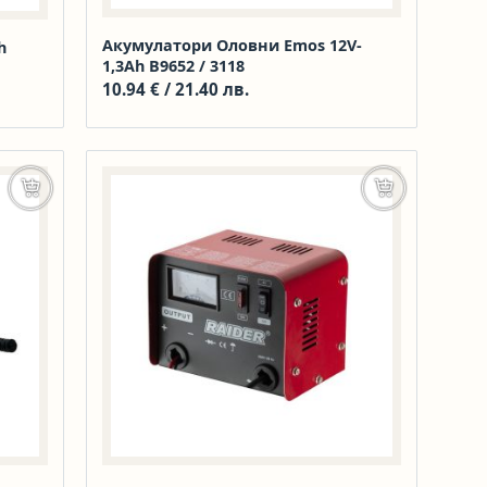
Акумулатори Оловни Emos 12V-
h
1,3Ah В9652 / 3118
10.94
€
/ 21.40 лв.
Още
Добавяне в к