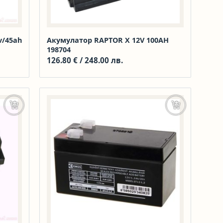
v/45ah
Акумулатор RAPTOR X 12V 100AH
198704
126.80
€
/ 248.00 лв.
Добавяне в количката
Добавяне в к