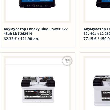
Акумулатор Ennexy Blue Power 12v
Акумулатор E
45ah Lb1 262414
12v 60ah L2 26
62.33
€
/ 121.90 лв.
77.15
€
/ 150.9
Добавяне в количката