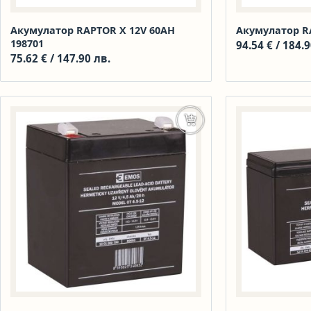
Акумулатор RAPTOR X 12V 60AH
Акумулатор R
198701
94.54
€
/ 184.9
75.62
€
/ 147.90 лв.
Добавяне в количката