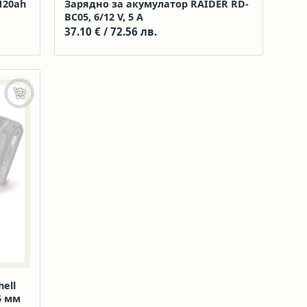
120ah
Зарядно за акумулатор RAIDER RD-
BC05, 6/12 V, 5 A
37.10
€
/ 72.56 лв.
Още
ell
15 мм