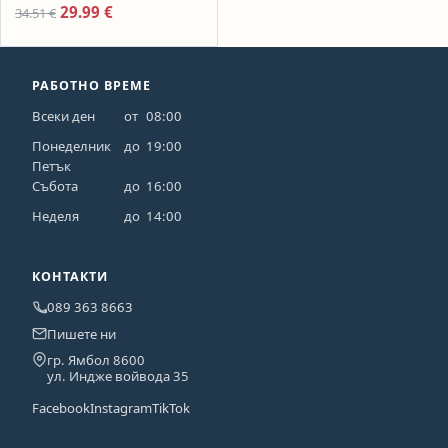
Ziel DYL-MFN-01, Бял
Original price was: 34.51 €.
Текущата цена е: 29.99 €.
29.99
€
34.51
€
РАБОТНО ВРЕМЕ
Всеки ден
от
08:00
Понеделник
до
19:00
Петък
Събота
до
16:00
Неделя
до
14:00
КОНТАКТИ
089 363 8663
Пишете ни
гр. Ямбол 8600
ул. Индже войвода 35
Facebook
Instagram
TikTok