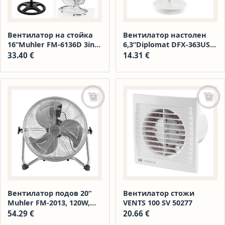
Вентилатор на стойка
Вентилатор настолен
16“Muhler FM-6136D 3in1,
6,3“Diplomat DFX-363USB,
50W, индустриален, под
акумулаторен, USB
33.40
€
14.31
€
Добавяне в количката
Доба
Вентилатор подов 20“
Вентилатор стожи
Muhler FM-2013, 120W,
VENTS 100 SV 50277
индустриален, метален
54.29
€
20.66
€