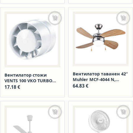
Добавяне в количката
Доба
Вентилатор таванен 42“
Вентилатор стожи
Muhler MCF-4044 N,
VENTS 100 VKO TURBO
осветление – 1 бр
64.83
€
50070
17.18
€
крушки
Добавяне в количката
Още