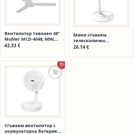
Вентилатор таванен 48“
Мини сгъваем
Muhler MCD-4048, 60W,
телескопичен
метален
42.33
€
вентилатор DECAKILA,
26.14
€
USB, 5 W
ПРОМОЦИЯ
Добавяне в количката
Сгъваем вентилатор с
акумулаторна батерия