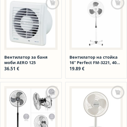
Добавяне в количката
Доба
Вентилатор за баня
Вентилатор на стойка
моби AERO 125
16“ Perfect FM-3221, 40W,
бяло-сиво
36.51
€
19.89
€
Добавяне в количката
Доба