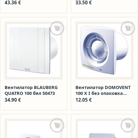
клапи 50466
43.36
€
33.50
€
Добавяне в количката
Доба
Вентилатор BLAUBERG
Вентилатор DOMOVENT
QUATRO 100 бял 50473
100 Х I без опаковка
50295 стожи
34.90
€
12.05
€
Добавяне в количката
Доба