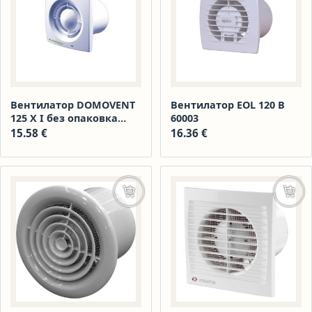
Вентилатор DOMOVENT
Вентилатор EOL 120 B
125 Х I без опаковка
60003
50296 стожи
15.58
€
16.36
€
Добавяне в количката
Доба