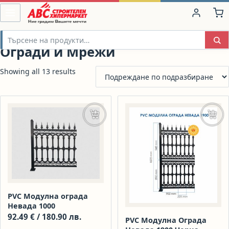
Огради и Мрежи
Showing all 13 results
Добавяне в количката
Доба
PVC Модулна ограда
Невада 1000
92.49
€
/ 180.90 лв.
PVC Модулна Ограда