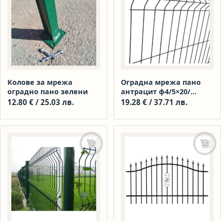
Колове за мрежа
Оградна мрежа пано
оградно пано зелени
антрацит ф4/5×20/
размер 2500/1530 RAL
12.80
€
/ 25.03 лв.
19.28
€
/ 37.71 лв.
7016
Добавяне в количката
Доба