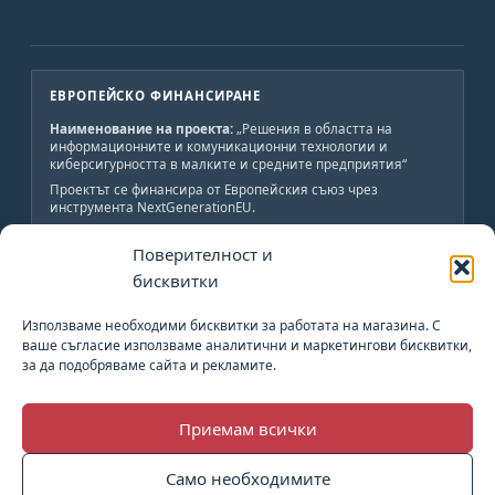
ЕВРОПЕЙСКО ФИНАНСИРАНЕ
Наименование на проекта:
„Решения в областта на
информационните и комуникационни технологии и
киберсигурността в малките и средните предприятия“
Проектът се финансира от Европейския съюз чрез
инструмента NextGenerationEU.
Краен получател:
„АВС-ИНЖЕНЕРИНГ-Н“ ООД
Поверителност и
Обща стойност:
19 800 лв., от които 19 800 лв.
безвъзмездно финансиране.
бисквитки
Начало:
02.06.2023 г.
Край:
02.06.2024 г.
Използваме необходими бисквитки за работата на магазина. С
ваше съгласие използваме аналитични и маркетингови бисквитки,
за да подобряваме сайта и рекламите.
План за възстановяване и устойчивост
Приемам всички
Европейски Съюз
Само необходимите
Европейски Социален Фонд