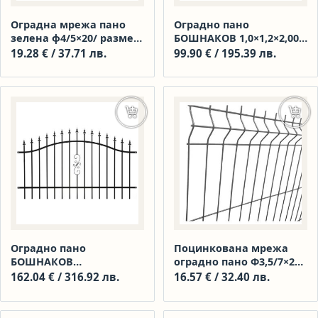
Оградна мрежа пано
Оградно пано
зелена ф4/5×20/ размер
БОШНАКОВ 1,0×1,2×2,00
2500/1530
м Vienna 1104010173
19.28
€
/ 37.71 лв.
99.90
€
/ 195.39 лв.
Добавяне в количката
Доба
Оградно пано
Поцинкована мрежа
БОШНАКОВ
оградно пано Ф3,5/7×20/
1,50×1,80×2,00 м Vienna
размер 2500/1500
162.04
€
/ 316.92 лв.
16.57
€
/ 32.40 лв.