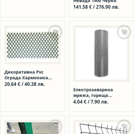
Невада 1900 Черна
141.58
€
/ 276.90 лв.
Добавяне в количката
Доба
Декоративна Pvc
Ограда Хармоника
Разтегателен Двулицев
20.64
€
/ 40.38 лв.
Плет Р-р H-1.0хl2,00 м
Електрозаварена
Цвят Зелен Mz
мрежа, горещо
поцинкована – 1,0×25 м,
4.04
€
/ 7.90 лв.
20×20 мм
Добавяне в количката
Доба