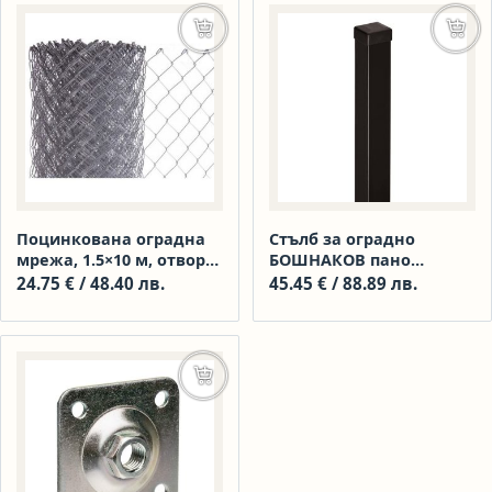
Добавяне в количката
Доба
Поцинкована оградна
Стълб за оградно
мрежа, 1.5×10 м, отвор
БОШНАКОВ пано
5.5×5.5 см, тел 1.6 мм
50×50×2000 мм
24.75
€
/ 48.40 лв.
45.45
€
/ 88.89 лв.
галванизиран RAL 9005
Добавяне в количката