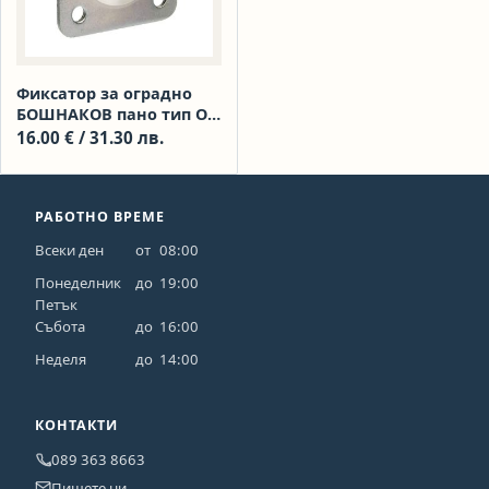
Фиксатор за оградно
БОШНАКОВ пано тип О
галванизиран 4 бр, RAL
16.00
€
/ 31.30 лв.
9005
РАБОТНО ВРЕМЕ
Всеки ден
от
08:00
Понеделник
до
19:00
Петък
Събота
до
16:00
Неделя
до
14:00
КОНТАКТИ
089 363 8663
Пишете ни