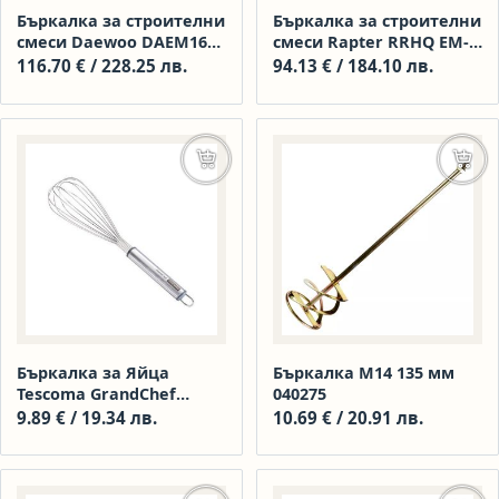
Бъркалка за строителни
Бъркалка за строителни
смеси Daewoo DAEM1600
смеси Rapter RRHQ EM-
/ 1600 W, 300-750 rpm /
100, 1600 W, 140 мм
116.70
€
/ 228.25 лв.
94.13
€
/ 184.10 лв.
Добавяне в количката
Доба
Бъркалка за Яйца
Бъркалка М14 135 мм
Tescoma GrandChef
040275
1001519
9.89
€
/ 19.34 лв.
10.69
€
/ 20.91 лв.