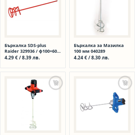
Бъркалка SDS-plus
Бъркалка за Мазилка
Raider 329936 / ф100×600
100 мм 040289
мм
4.29
€
/ 8.39 лв.
4.24
€
/ 8.30 лв.
Добавяне в количката
Доба