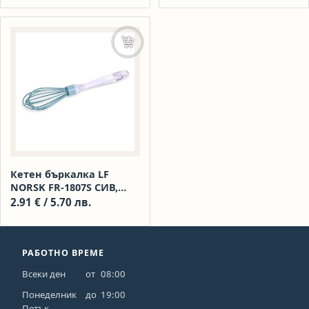
Добавяне в количката
Кетен бъркалка LF
NORSK FR-1807S СИВ,
СИН, кафяв
2.91
€
/ 5.70 лв.
651603/651604/651605
РАБОТНО ВРЕМЕ
Всеки ден
от
08:00
Понеделник
до
19:00
Петък