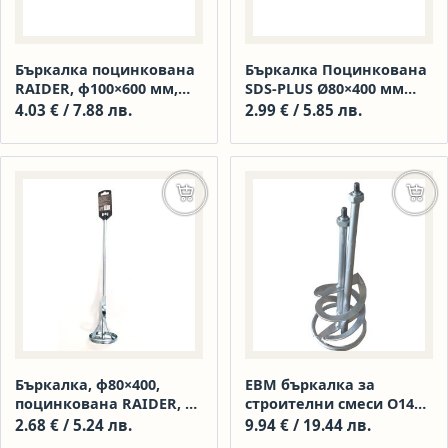
Бъркалка поцинкована
Бъркалка Поцинкована
RAIDER, ф100×600 мм,
SDS-PLUS Ø80×400 мм
SDS-plus, 138505
RAIDER 138504
4.03
€
/ 7.88 лв.
2.99
€
/ 5.85 лв.
Добавяне в количката
Още
Бъркалка, ф80×400,
ЕВМ бъркалка за
поцинкована RAIDER, 8
строителни смеси О140
мм, HEX, 138501
мм 1,590 мм М14
2.68
€
/ 5.24 лв.
9.94
€
/ 19.44 лв.
RR44011