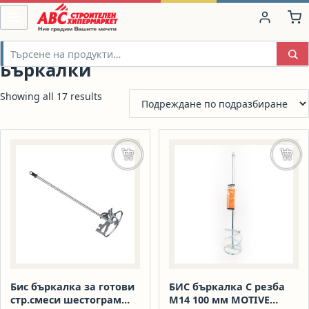
Бъркалки
Showing all 17 results
Добавяне в количката
Доба
Бис бъркалка за готови
БИС бъркалка С резба
стр.смеси шестограм
М14 100 мм MOTIVE