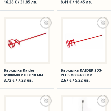
120 мм MOTIVE 040860
040274
16.28
€
/ 31.85 лв.
8.41
€
/ 16.45 лв.
Добавяне в количката
Доба
Бъркалка Raider
Бъркалка RAIDER SDS-
ø100×600 x HEX 10 мм
PLUS Ф80×400 мм
3.72
€
/ 7.28 лв.
2.67
€
/ 5.22 лв.
Добавяне в количката
Доба