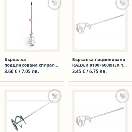
Добавяне в количката
Доба
Бъркалка
Бъркалка поцинкована
подцинкована спирала
RAIDER ø100×600xHEX 10
100 мм 040287
мм.
3.60
€
/ 7.05 лв.
3.45
€
/ 6.75 лв.
Още
Доба