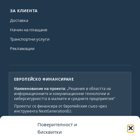
ЗА КЛИЕНТА
Доставка
Начин на плащане
Транспортни услуги
Рекламации
ЕВРОПЕЙСКО ФИНАНСИРАНЕ
Наименование на проекта:
„Решения в областта на
информационните и комуникационни технологии и
киберсигурността в малките и средните предприятия“
Проектът се финансира от Европейския съюз чрез
инструмента NextGenerationEU.
Краен получател:
„АВС-ИНЖЕНЕРИНГ-Н“ ООД
Поверителност и
Обща стойност:
19 800 лв., от които 19 800 лв.
безвъзмездно финансиране.
бисквитки
Начало:
02.06.2023 г.
Край:
02.06.2024 г.