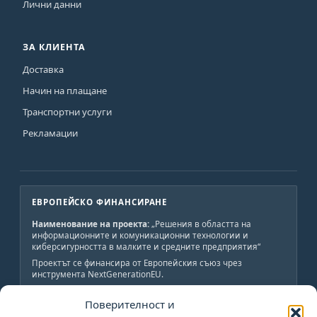
Лични данни
ЗА КЛИЕНТА
Доставка
Начин на плащане
Транспортни услуги
Рекламации
ЕВРОПЕЙСКО ФИНАНСИРАНЕ
Наименование на проекта:
„Решения в областта на
информационните и комуникационни технологии и
киберсигурността в малките и средните предприятия“
Проектът се финансира от Европейския съюз чрез
инструмента NextGenerationEU.
Краен получател:
„АВС-ИНЖЕНЕРИНГ-Н“ ООД
Поверителност и
Обща стойност:
19 800 лв., от които 19 800 лв.