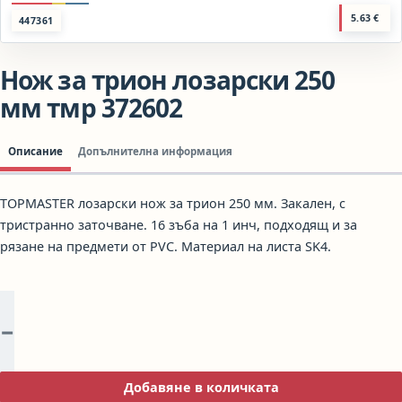
5.63
€
447361
Нож за трион лозарски 250
мм тмр 372602
Описание
Допълнителна информация
TOPMASTER лозарски нож за трион 250 мм. Закален, с
тристранно заточване. 16 зъба на 1 инч, подходящ и за
рязане на предмети от PVC. Материал на листа SK4.
−
количество за Нож за трион лозарски 250 мм тмр 372602
Добавяне в количката