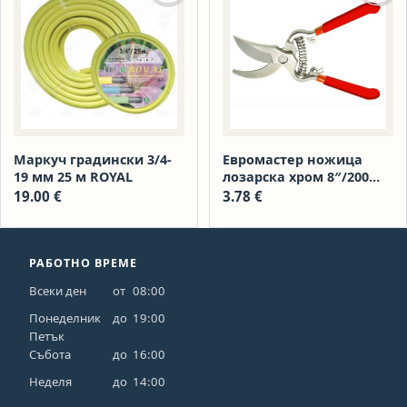
Маркуч градински 3/4-
Евромастер ножица
19 мм 25 м ROYAL
лозарска хром 8″/200
мм tg 382305
19.00
€
3.78
€
РАБОТНО ВРЕМЕ
Всеки ден
от
08:00
Понеделник
до
19:00
Петък
Събота
до
16:00
Неделя
до
14:00