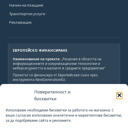
Начин на плащане
Транспортни услуги
Рекламации
ЕВРОПЕЙСКО ФИНАНСИРАНЕ
Наименование на проекта:
„Решения в областта на
информационните и комуникационни технологии и
киберсигурността в малките и средните предприятия“
Проектът се финансира от Европейския съюз чрез
инструмента NextGenerationEU.
Краен получател:
„АВС-ИНЖЕНЕРИНГ-Н“ ООД
Поверителност и
Обща стойност:
19 800 лв., от които 19 800 лв.
безвъзмездно финансиране.
бисквитки
Начало:
02.06.2023 г.
Край:
02.06.2024 г.
Използваме необходими бисквитки за работата на магазина. С
ваше съгласие използваме аналитични и маркетингови бисквитки,
за да подобряваме сайта и рекламите.
План за възстановяване и устойчивост