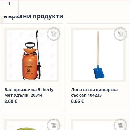
Свързани продукти
+
Добавяне в количката
Доба
Вал пръскачка 5l herly
Лопата въглищарска
мет.Удълж. 20314
със сап 104233
8.60
€
6.66
€
Добавяне в количката
Доба