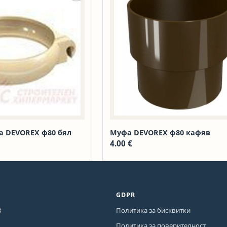
а DEVOREX ф80 бял
Муфа DEVOREX ф80 кафяв
4.00
€
GDPR
3
Политика за бисквитки
Политика за поверителност