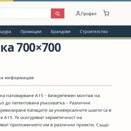
Профил
ошура
Промоции
Брандове
Строителство
ка 700×700
на информация
с на натоварване А15 – Безкрепежен монтаж на
ъп до патентована ръкохватка – Различни
 ревизиране Капаците за универсалните шахти са в
не А15. Те осигуряват херметичност на
яват приложението им в различни проекти. Също