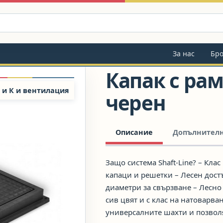
За нас
Бр
Капак с рам
 и К и вентилация
черен
Описание
Допълнител
Защо система Shaft-Line? – Кла
капаци и решетки – Лесен дост
диаметри за свързване – Лесно
сив цвят и с клас на натоварва
универсалните шахти и позвол