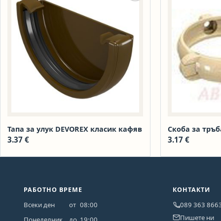
Тапа за улук DEVOREX класик кафяв
Скоба за тръб
3.37
€
3.17
€
РАБОТНО ВРЕМЕ
КОНТАКТИ
Всеки ден
от
08:00
089 363 866
Пишете ни
Понеделник
до
19:00