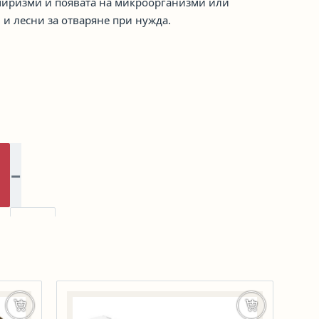
 миризми и появата на микроорганизми или
и лесни за отваряне при нужда.
−
количество за Капак с рамка 700×700 черен
+
Добавяне в количката
Добавяне в к