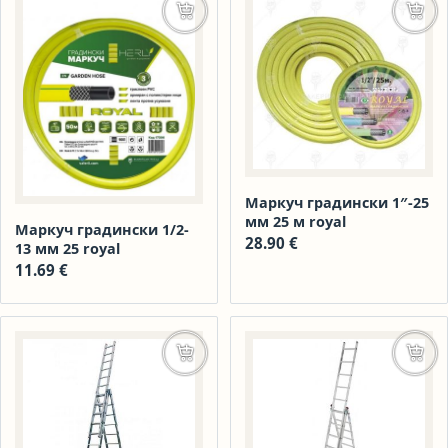
Добавяне в количката
Доба
Маркуч градински 1″-25
мм 25 м royal
Маркуч градински 1/2-
28.90
€
13 мм 25 royal
11.69
€
Добавяне в количката
Доба