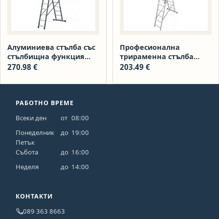
Алуминиева стълба със
Професионална
стълбищна функция
трираменна стълба
№033429 с 3×11 05030429
Krause Corda 3×09
270.98
€
203.49
€
РАБОТНО ВРЕМЕ
Всеки ден
от
08:00
Понеделник
до
19:00
Петък
Събота
до
16:00
Неделя
до
14:00
КОНТАКТИ
089 363 8663