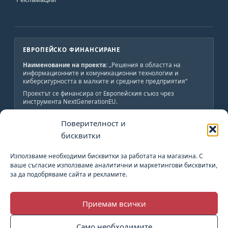
ЕВРОПЕЙСКО ФИНАНСИРАНЕ
Наименование на проекта:
„Решения в областта на
информационните и комуникационни технологии и
киберсигурността в малките и средните предприятия“
Проектът се финансира от Европейския съюз чрез
инструмента NextGenerationEU.
Краен получател:
„АВС-ИНЖЕНЕРИНГ-Н“ ООД
Поверителност и
Обща стойност:
19 800 лв., от които 19 800 лв.
безвъзмездно финансиране.
бисквитки
Начало:
02.06.2023 г.
Край:
02.06.2024 г.
Използваме необходими бисквитки за работата на магазина. С
ваше съгласие използваме аналитични и маркетингови бисквитки,
за да подобряваме сайта и рекламите.
План за възстановяване и устойчивост
Приемам всички
Европейски Съюз
Само необходимите
Европейски Социален Фонд