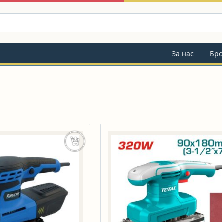
За нас
Бр
Добавяне в количката