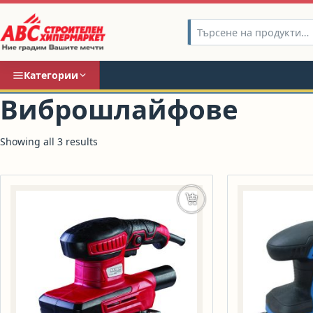
Категории
Виброшлайфове
Showing all 3 results
Добавяне в количката