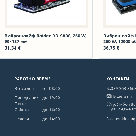
Виброшлайф Raider RD-SA08, 260 W,
Виброшлайф R
90×187 мм
260 W, 12000 о
31.34
€
36.75
€
РАБОТНО ВРЕМЕ
КОНТАКТИ
Всеки ден
от
08:00
089 363 866
Пишете ни
Понеделник
до
19:00
Петък
гр. Ямбол 8
ул. Индже в
Събота
до
16:00
Неделя
до
14:00
Facebook
Insta