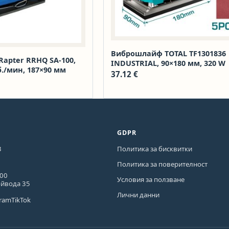
Виброшлайф TOTAL TF1301836
apter RRHQ SA-100,
INDUSTRIAL, 90×180 мм, 320 W
б./мин, 187×90 мм
37.12
€
GDPR
3
Политика за бисквитки
Политика за поверителност
600
Условия за ползване
ойвода 35
Лични данни
gram
TikTok