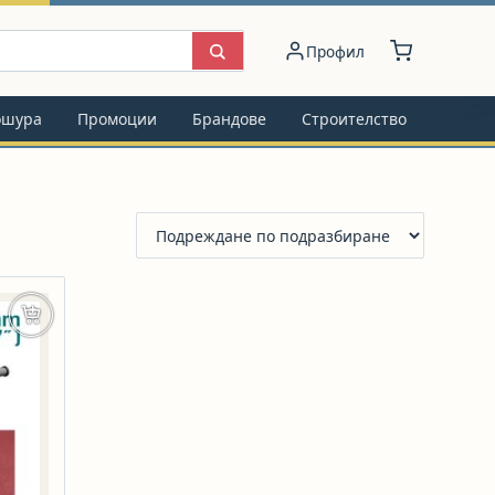
Профил
ошура
Промоции
Брандове
Строителство
Добавяне в количката