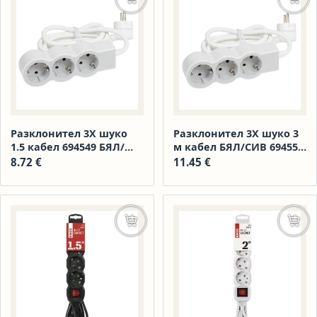
Добавяне в количката
Доба
Разклонител 3Х шуко
Разклонител 3Х шуко 3
1.5 кабел 694549 БЯЛ/
м кабел БЯЛ/СИВ 694559
СИВ 1925052 АМ
1 1925062
8.72
€
11.45
€
Добавяне в количката
Доба