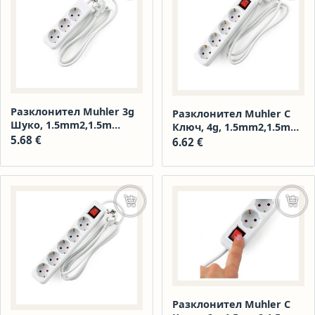
Разклонител Muhler 3g
Разклонител Muhler С
Шуко, 1.5mm2,1.5m
Ключ, 4g, 1.5mm2,1.5m
Дължина
5.68
€
Дължина 1006178
6.62
€
Добавяне в количката
Доба
Разклонител Muhler С