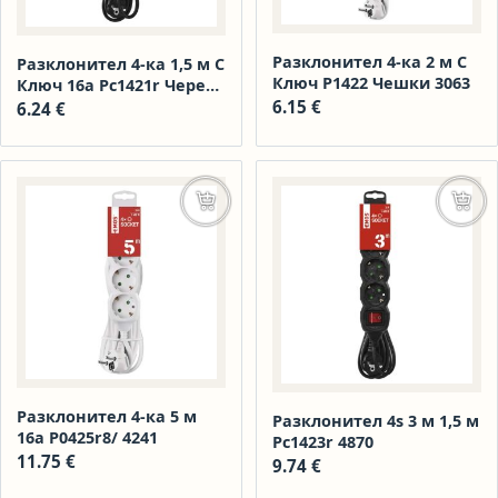
Разклонител 4-ка 2 м С
Разклонител 4-ка 1,5 м С
Ключ P1422 Чешки 3063
Ключ 16а Pc1421r Черен
5087
6.15
€
6.24
€
Добавяне в количката
Доба
Разклонител 4-ка 5 м
Разклонител 4s 3 м 1,5 м
16а P0425r8/ 4241
Pc1423r 4870
11.75
€
9.74
€