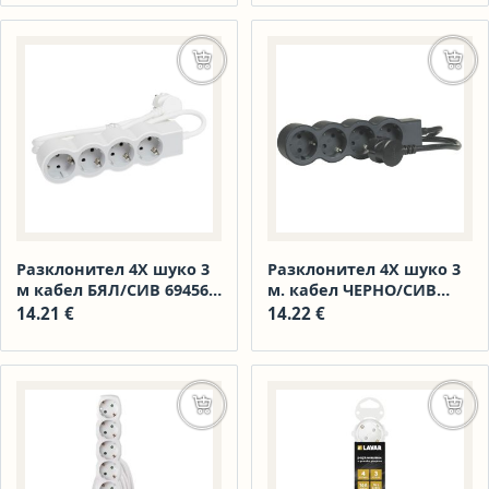
Добавяне в количката
Доба
Разклонител 4Х шуко 3
Разклонител 4Х шуко 3
м кабел БЯЛ/СИВ 694561
м. кабел ЧЕРНО/СИВ
1925064 АМ
694562 АМ 1925065
14.21
€
14.22
€
Добавяне в количката
Доба