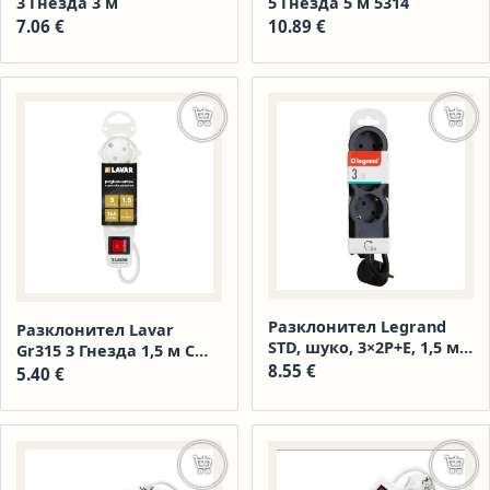
3 Гнезда 3 м
5 Гнезда 5 м 5314
7.06
€
10.89
€
Добавяне в количката
Доба
Разклонител Legrand
Разклонител Lavar
STD, шуко, 3×2P+E, 1,5 м.
Gr315 3 Гнезда 1,5 м С
кабел, черно/сиво
8.55
€
Ключ
5.40
€
Още
Доба