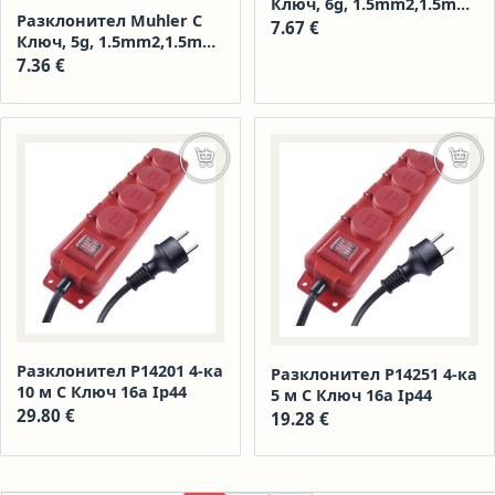
Ключ, 6g, 1.5mm2,1.5m
Разклонител Muhler С
Дължина 1006180
7.67
€
Ключ, 5g, 1.5mm2,1.5m
Дължина 1006179
7.36
€
Добавяне в количката
Доба
Разклонител P14201 4-ка
Разклонител P14251 4-ка
10 м С Ключ 16а Ip44
5 м С Ключ 16а Ip44
29.80
€
19.28
€