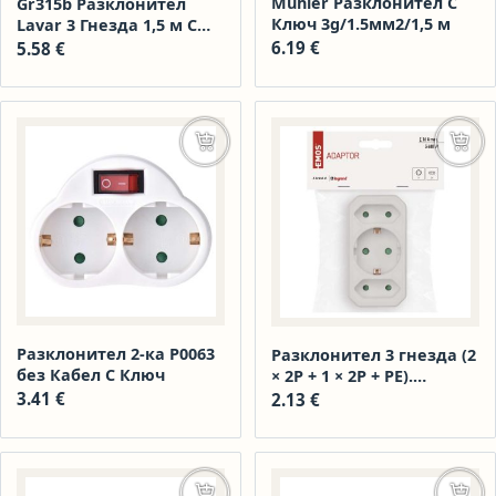
Muhler Разклонител С
Gr315b Разклонител
Ключ 3g/1.5мм2/1,5 м
Lavar 3 Гнезда 1,5 м С
Ключ Черен
6.19
€
5.58
€
Добавяне в количката
Доба
Разклонител 2-ка P0063
Разклонител 3 гнезда (2
без Кабел С Ключ
× 2P + 1 × 2P + PE).
Напрежение ~250 V/10 A
3.41
€
2.13
€
max.