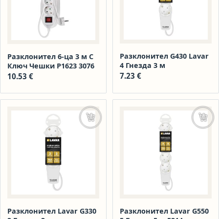
Разклонител G430 Lavar
Разклонител 6-ца 3 м С
4 Гнезда 3 м
Ключ Чешки Р1623 3076
7.23
€
10.53
€
Добавяне в количката
Доба
Разклонител Lavar G330
Разклонител Lavar G550