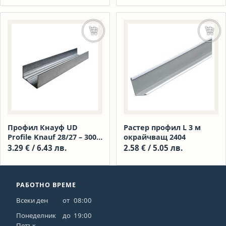
Добавяне в количката
Доба
Профил Кнауф UD
Растер профил L 3 м
Profile Knauf 28/27 – 3000
окрайчващ 2404
мм
3.29
€
/ 6.43 лв.
2.58
€
/ 5.05 лв.
РАБОТНО ВРЕМЕ
Всеки ден
от
08:00
Понеделник
до
19:00
Петък