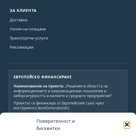
ЗА КЛИЕНТА
Доставка
Начин на плащане
Транспортни услуги
Рекламации
ЕВРОПЕЙСКО ФИНАНСИРАНЕ
Наименование на проекта:
„Решения в областта на
информационните и комуникационни технологии и
киберсигурността в малките и средните предприятия“
Проектът се финансира от Европейския съюз чрез
инструмента NextGenerationEU.
Краен получател:
„АВС-ИНЖЕНЕРИНГ-Н“ ООД
Поверителност и
Обща стойност:
19 800 лв., от които 19 800 лв.
безвъзмездно финансиране.
бисквитки
Начало:
02.06.2023 г.
Край:
02.06.2024 г.