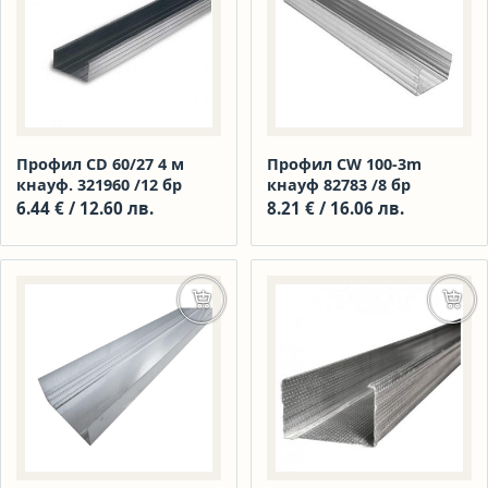
Профил CD 60/27 4 м
Профил CW 100-3m
кнауф. 321960 /12 бр
кнауф 82783 /8 бр
6.44
€
/ 12.60 лв.
8.21
€
/ 16.06 лв.
Още
Доба