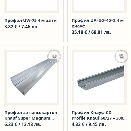
Профил UW-75 4 м за гк
Профил UА- 50×40×2 4 м
кнауф
3.82
€
/ 7.46 лв.
35.18
€
/ 68.81 лв.
Добавяне в количката
Доба
Профил за гипсокартон
Профил Кнауф CD
Knauf Super Magnum
Profile Knauf 60/27 – 3000
Plus UW 75, 3 м
мм
6.23
€
/ 12.18 лв.
4.83
€
/ 9.45 лв.