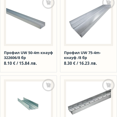
Добавяне в количката
Доба
Профил UW 50-4m кнауф
Профил UW 75-4m-
322606/8 бр
кнауф /8 бр
8.10
€
/ 15.84 лв.
8.30
€
/ 16.23 лв.
Добавяне в количката
Доба