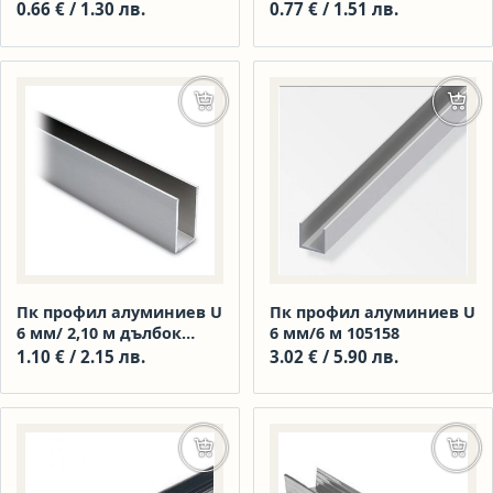
м
0.66
€
/ 1.30 лв.
0.77
€
/ 1.51 лв.
Добавяне в количката
Доба
Пк профил алуминиев U
Пк профил алуминиев U
6 мм/ 2,10 м дълбок
6 мм/6 м 105158
110091
1.10
€
/ 2.15 лв.
3.02
€
/ 5.90 лв.
Добавяне в количката
Доба