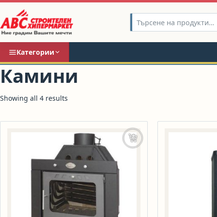
Категории
Камини
Showing all 4 results
Добавяне в количката