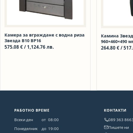
Камера за вграждане с водна риза
Камина Звезд
Звезда В10 ВР16
960×460×490 м
575.08
€
/ 1,124.76 лв.
264.80
€
/ 517
РАБОТНО ВРЕМЕ
КОНТАКТИ
Всеки ден
от
08:00
089 363 866
Пишете ни
Понеделник
до
19:00