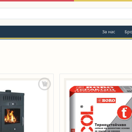
За нас
Бр
Добавяне в количката