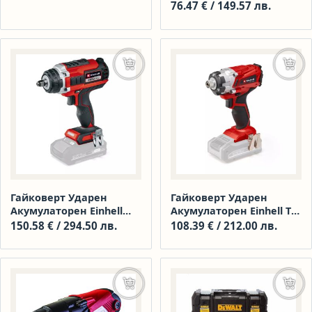
DALIW18-1B
76.47
€
/ 149.57 лв.
Още
Още
Гайковерт Ударен
Гайковерт Ударен
Акумулаторен Einhell
Акумулаторен Einhell TE-
IMPAXXO 18/400
CI 18/1 Li-Solo
150.58
€
/ 294.50 лв.
108.39
€
/ 212.00 лв.
Добавяне в количката
Още