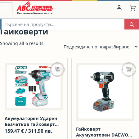
Гайковерти
Showing all 6 results
Още
Доба
Акумулаторен Ударен
Безчетков Гайковерт
Гайковерт
TOTAL INDUSTRIAL
159.47
€
/ 311.90 лв.
Акумулаторен DAEWOO
TIWLI2085, 20 V