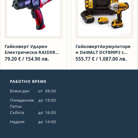
Гайковерт Ударен
ГайковертАкумулаторе
Електрически RAIDER
н DeWALT DCF899P2 с
RD-EIW04
безчетков двигател с 2
79.20
€
/ 154.90 лв.
555.77
€
/ 1,087.00 лв.
батерии и зарядно, 18 V
РАБОТНО ВРЕМЕ
Всеки ден
от
08:00
Понеделник
до
19:00
Петък
Събота
до
16:00
Неделя
до
14:00