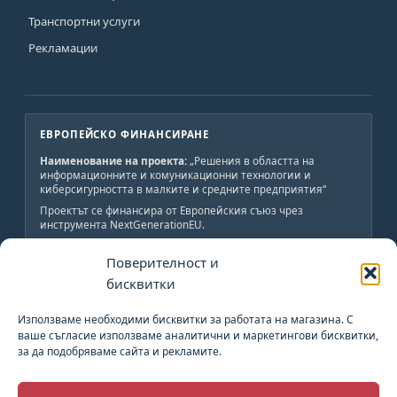
Транспортни услуги
Рекламации
ЕВРОПЕЙСКО ФИНАНСИРАНЕ
Наименование на проекта:
„Решения в областта на
информационните и комуникационни технологии и
киберсигурността в малките и средните предприятия“
Проектът се финансира от Европейския съюз чрез
инструмента NextGenerationEU.
Краен получател:
„АВС-ИНЖЕНЕРИНГ-Н“ ООД
Поверителност и
Обща стойност:
19 800 лв., от които 19 800 лв.
безвъзмездно финансиране.
бисквитки
Начало:
02.06.2023 г.
Край:
02.06.2024 г.
Използваме необходими бисквитки за работата на магазина. С
ваше съгласие използваме аналитични и маркетингови бисквитки,
за да подобряваме сайта и рекламите.
План за възстановяване и устойчивост