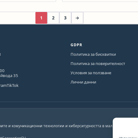
1
2
3
→
GDPR
3
Политика за бисквитки
Политика за поверителност
600
Условия за ползване
ойвода 35
Лични данни
gram
TikTok
ите и комуникационни технологии и киберсигурността в малките и средни