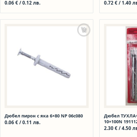
0.06
€
/ 0.12 лв.
0.72
€
/ 1.40 л
Добавяне в количката
Дюбел пирон с яка 6×80 NP 06c080
Дюбел ТУХЛА
10×100N 19111
0.06
€
/ 0.11 лв.
2.30
€
/ 4.50 л