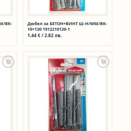
M/BK-
Дюбел за БЕТОН+ВИНТ Ш-Н/WM/BK-
10×120 1912210120-1
1.44
€
/ 2.82 лв.
Добавяне в количката
Добавяне в к