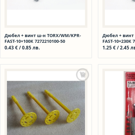
Дюбел + винт ш-н TORX/WM/KPR-
Дюбел + винт
FAST-10×100К 7272210100-50
FAST-10×230К 
0.43
€
/ 0.85 лв.
1.25
€
/ 2.45 л
Добавяне в количката