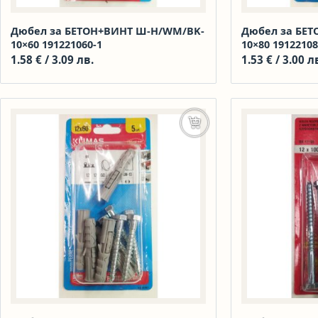
Дюбел за БЕТОН+ВИНТ Ш-Н/WM/BK-
Дюбел за БЕ
10×60 191221060-1
10×80 19122108
1.58
€
/ 3.09 лв.
1.53
€
/ 3.00 л
Добавяне в количката