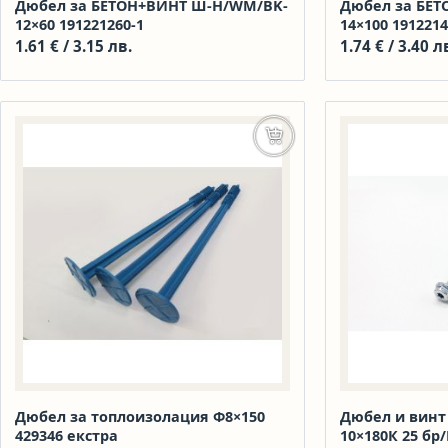
Дюбел за БЕТОН+ВИНТ Ш-Н/WM/BK-
Дюбел за БЕ
12×60 191221260-1
14×100 1912214
1.61
€
/ 3.15 лв.
1.74
€
/ 3.40 л
Добавяне в количката
Дюбел за топлоизолация Ф8×150
Дюбел и винт
429346 екстра
10×180К 25 бр/