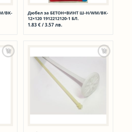
M/BK-
Дюбел за БЕТОН+ВИНТ Ш-Н/WM/BK-
12×120 1912212120-1 БЛ.
1.83
€
/ 3.57 лв.
Добавяне в количката
Добавяне в к