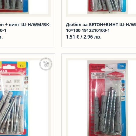
он + винт Ш-Н/WM/BK-
Дюбел за БЕТОН+ВИНТ Ш-Н/W
0-1
10×100 1912210100-1
в.
1.51
€
/ 2.96 лв.
Добавяне в количката