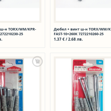
 ш-н TORX/WM/KPR-
Дюбел + винт ш-н TORX/WM/K
7272210230-25
FAST-10×260К 7272210260-25
в.
1.37
€
/ 2.68 лв.
Добавяне в количката