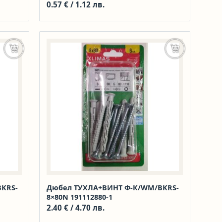
25
0.57
€
/ 1.12 лв.
Добавяне в количката
Добавяне в к
KRS-
Дюбел ТУХЛА+ВИНТ Ф-К/WM/BKRS-
8×80N 191112880-1
2.40
€
/ 4.70 лв.