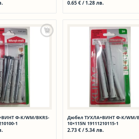
в.
0.65
€
/ 1.28 лв.
Добавяне в количката
+ВИНТ Ф-К/WM/BKRS-
Дюбел ТУХЛА+ВИНТ Ф-К/WM/B
210100-1
10×115N 19111210115-1
в.
2.73
€
/ 5.34 лв.