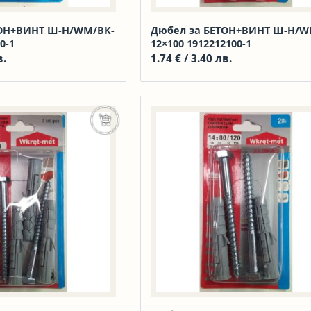
ТОН+ВИНТ Ш-Н/WM/BK-
Дюбел за БЕТОН+ВИНТ Ш-Н/W
0-1
12×100 1912212100-1
в.
1.74
€
/ 3.40 лв.
Добавяне в количката