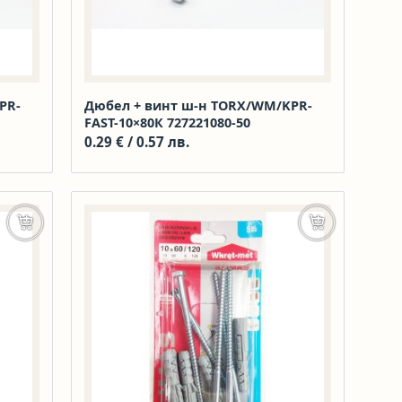
PR-
Дюбел + винт ш-н TORX/WM/KPR-
FAST-10×80К 727221080-50
0.29
€
/ 0.57 лв.
Добавяне в количката
Добавяне в к