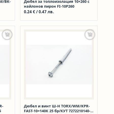
M/BK-
Дюбел за топлоизолация 10×260 с
найлонов пирон FI-10P260
0.24
€
/ 0.47 лв.
Добавяне в количката
Добавяне в к
R-
Дюбел и винт Ш-Н TORX/WM/KPR-
5
FAST-10×140К 25 бр/КУТ 7272210140-