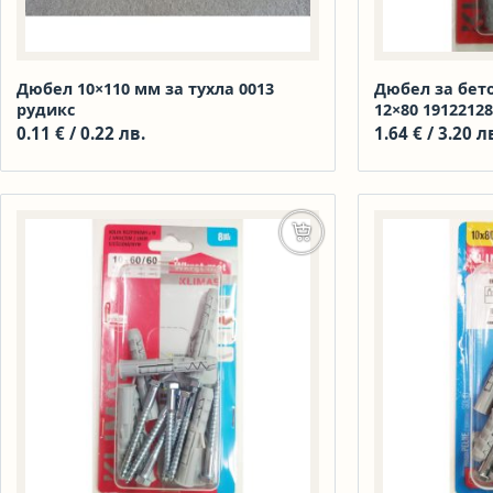
Дюбел 10×110 мм за тухла 0013
Дюбел за бет
рудикс
12×80 19122128
0.11
€
/ 0.22 лв.
1.64
€
/ 3.20 л
Добавяне в количката