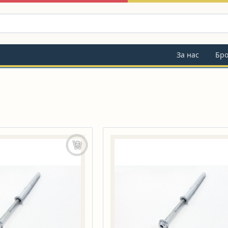
За нас
Бр
Добавяне в количката