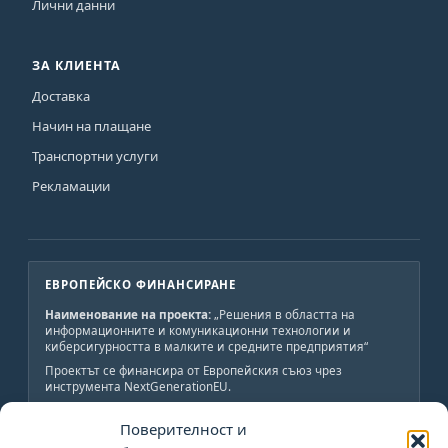
Лични данни
ЗА КЛИЕНТА
Доставка
Начин на плащане
Транспортни услуги
Рекламации
ЕВРОПЕЙСКО ФИНАНСИРАНЕ
Наименование на проекта:
„Решения в областта на
информационните и комуникационни технологии и
киберсигурността в малките и средните предприятия“
Проектът се финансира от Европейския съюз чрез
инструмента NextGenerationEU.
Краен получател:
„АВС-ИНЖЕНЕРИНГ-Н“ ООД
Поверителност и
Обща стойност:
19 800 лв., от които 19 800 лв.