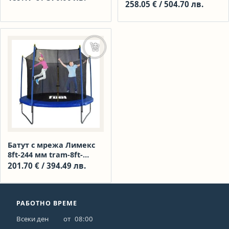
3/3510078
258.05
€
/ 504.70 лв.
Добавяне в количката
Батут с мрежа Лимекс
8ft-244 мм tram-8ft-
3/3510077
201.70
€
/ 394.49 лв.
РАБОТНО ВРЕМЕ
Всеки ден
от
08:00