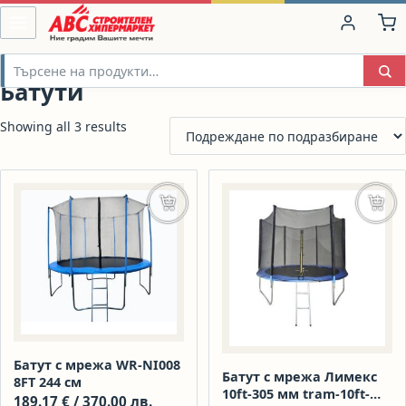
Батути
Showing all 3 results
Добавяне в количката
Доба
Батут с мрежа WR-NI008
Батут с мрежа Лимекс
8FT 244 см
10ft-305 мм tram-10ft-
189.17
€
/ 370.00 лв.