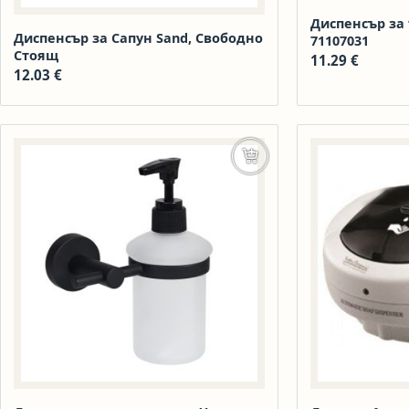
Диспенсър за 
Диспенсър за Сапун Sand, Свободно
71107031
Стоящ
11.29
€
12.03
€
Добавяне в количката