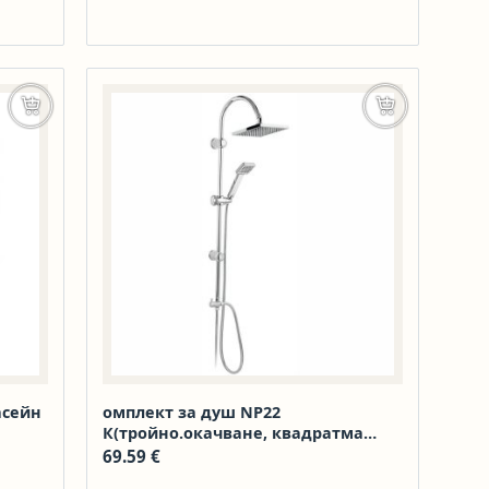
Добавяне в количката
Добавяне в к
асейн
омплект за душ NP22
К(тройно.окачване, квадратма
пита, шлаух)
69.59
€