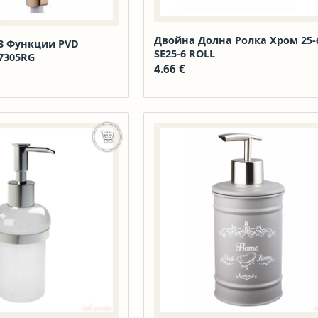
Двойна Долна Ролка Хром 25-
 3 Функции PVD
SE25-6 ROLL
7305RG
4.66
€
 price was: 17.79 €.
екущата цена е: 14.45 €.
Добавяне в количката