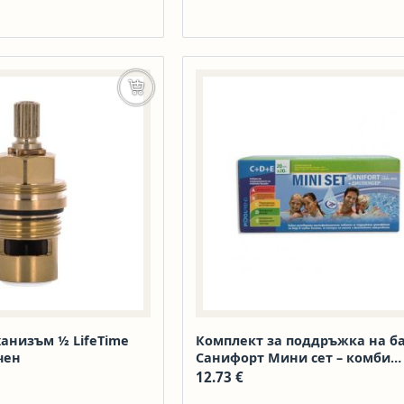
Добавяне в количката
анизъм ½ LifeTime
Комплект за поддръжка на б
чен
Санифорт Мини сет – комби
таблетки 20×20 г и плаващ
12.73
€
диспенсер