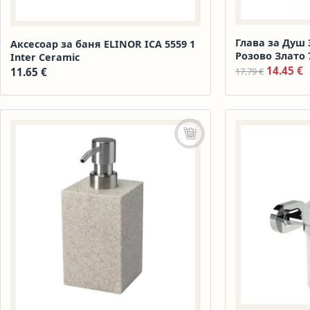
Глава за Душ
Аксесоар за баня ELINOR ICA 5559 1
Розово Злато 
Inter Ceramic
Original
Т
14.45
€
11.65
€
17.79
€
Добавяне в количката