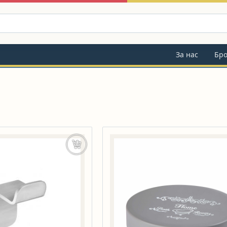
За нас
Бр
Още