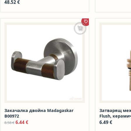
48.52
€
ПРОМОЦИЯ
Добавяне в количката
Закачалка двойна Madagaskar
Затварящ мех
В00972
Flush, керами
Original price was: 8.58 €.
Текущата цена е: 6.44 €.
6.44
€
6.49
€
8.58
€