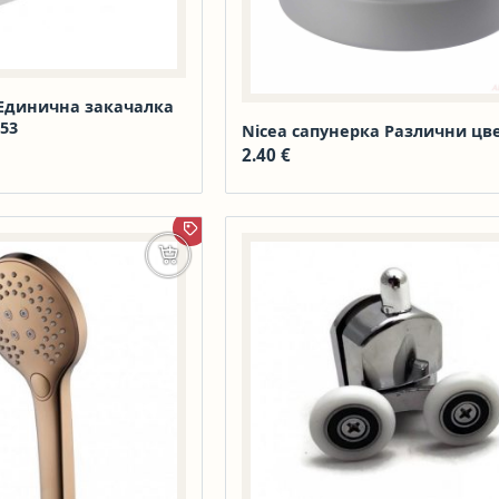
 Единична закачалка
553
Nicea сапунерка Различни цв
2.40
€
ПРОМОЦИЯ
Добавяне в количката