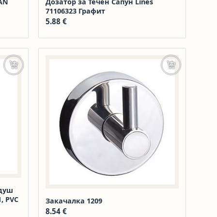
TAN
Дозатор за Течен Сапун Lines
71106323 Графит
5.88
€
Добавяне в количката
Добавяне в к
 душ
, PVC
Закачалка 1209
8.54
€