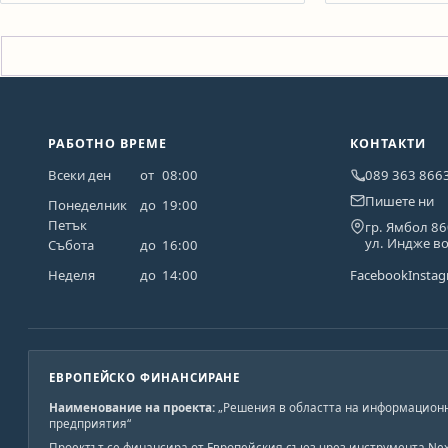
РАБОТНО ВРЕМЕ
КОНТАКТИ
Всеки ден
от
08:00
089 363 866
Пишете ни
Понеделник
до
19:00
Петък
гр. Ямбол 8
ул. Индже в
Събота
до
16:00
Неделя
до
14:00
Facebook
Insta
ЕВРОПЕЙСКО ФИНАНСИРАНЕ
Наименование на проекта:
„Решения в областта на информационн
предприятия“
Проектът се финансира от Европейския съюз чрез инструмента Nex