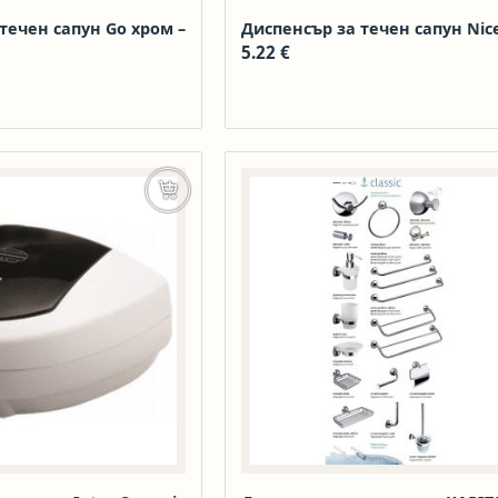
течен сапун Go хром –
Диспенсър за течен сапун Nic
5.22
€
Добавяне в количката