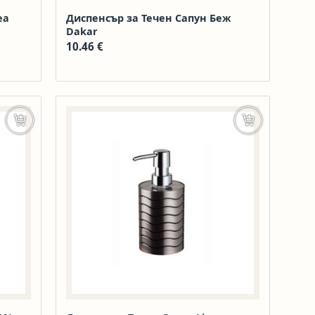
ea
Диспенсър за Течен Сапун Беж
Dakar
10.46
€
Добавяне в количката
Добавяне в к