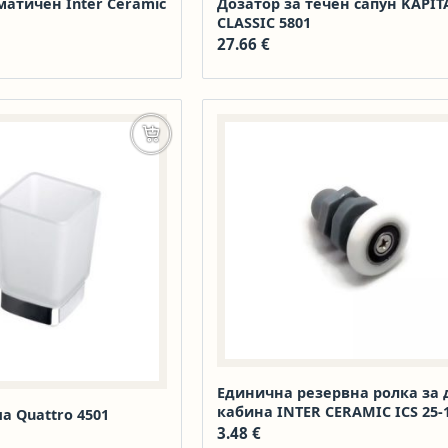
атичен Inter Ceramic
Дозатор за течен сапун KAPI
CLASSIC 5801
27.66
€
Добавяне в количката
Единична резервна ролка за
кабина INTER CERAMIC ICS 25-1
а Quattro 4501
3.48
€