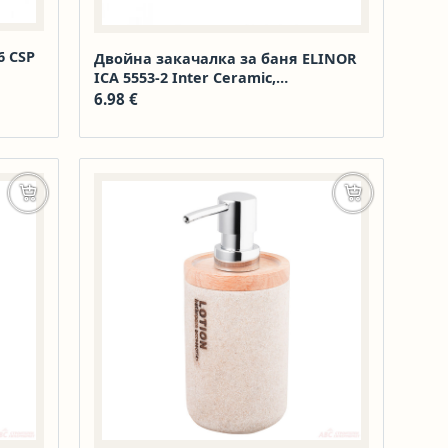
6 CSP
Двойна закачалка за баня ELINOR
ICA 5553-2 Inter Ceramic,
неръждаема стомана 304
6.98
€
Добавяне в количката
Добавяне в к