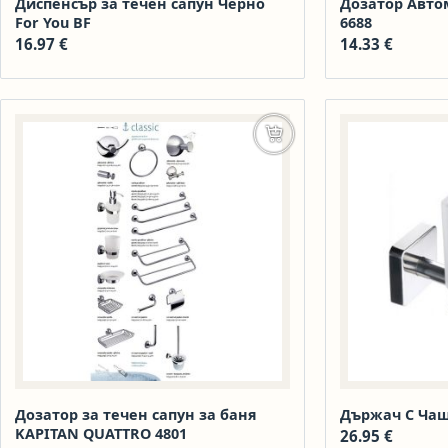
Диспенсър за течен сапун Черно
Дозатор Автом
For You BF
6688
16.97
€
14.33
€
Добавяне в количката
Дозатор за течен сапун за баня
Държач С Чаш
KAPITAN QUATTRO 4801
26.95
€