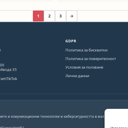
1
2
3
→
GDPR
3
Политика за бисквитки
Политика за поверителност
600
Условия за ползване
ойвода 35
Лични данни
gram
TikTok
ите и комуникационни технологии и киберсигурността в малките и средни
tGenerationEU.