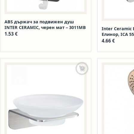
ABS държач за подвижен душ
INTER CERAMIC, черен мат – 3011MB
Inter Ceramic
1.53
€
Елинор, ICA 5
4.66
€
Още