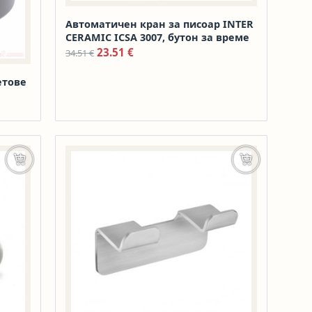
Автоматичен кран за писоар INTER
CERAMIC ICSA 3007, бутон за време
Original price was: 34.51 €.
Текущата цена е: 23.51 €.
23.51
€
34.51
€
етове
Добавяне в количката
Още