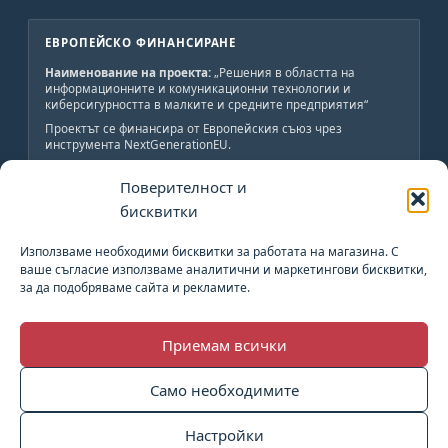
ЕВРОПЕЙСКО ФИНАНСИРАНЕ
Наименование на проекта:
„Решения в областта на
информационните и комуникационни технологии и
киберсигурността в малките и средните предприятия“
Проектът се финансира от Европейския съюз чрез
инструмента NextGenerationEU.
Краен получател:
„АВС-ИНЖЕНЕРИНГ-Н“ ООД
Поверителност и
Обща стойност:
19 800 лв., от които 19 800 лв.
безвъзмездно финансиране.
бисквитки
Начало:
02.06.2023 г.
Край:
02.06.2024 г.
Използваме необходими бисквитки за работата на магазина. С
ваше съгласие използваме аналитични и маркетингови бисквитки,
за да подобряваме сайта и рекламите.
План за възстановяване и устойчивост
Приемам всички
Европейски Съюз
Само необходимите
Европейски Социален Фонд
Настройки