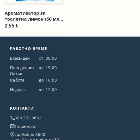
Ароматизатор за
тоалетна лимон (50 мл)
Bref Duo Aktiv
2.55
€
РАБОТНО ВРЕМЕ
Всеки ден
от
08:00
Понеделник
до
19:00
Петък
Събота
до
16:00
Неделя
до
14:00
КОНТАКТИ
089 363 8663
Пишете ни
гр. Ямбол 8600
ул. Индже войвода 35